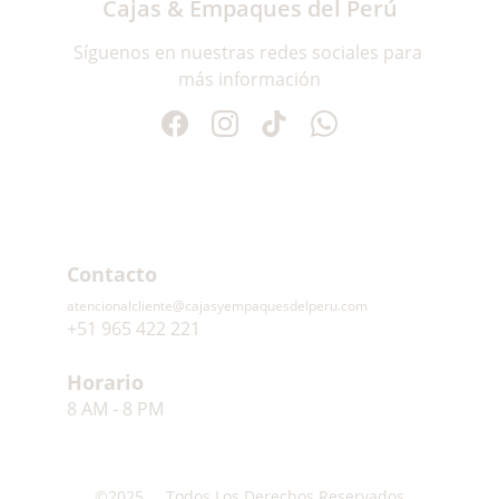
Cajas & Empaques del Perú
Síguenos en nuestras redes sociales para 
más información
Contacto
atencionalcliente@cajasyempaquesdelperu.com
+51 965 422 221
Horario
8 AM - 8 PM
©2025     Todos Los Derechos Reservados