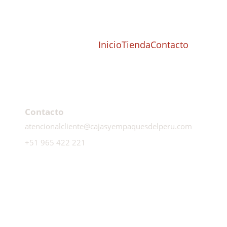
Inicio
Tienda
Contacto
Contacto
atencionalcliente@cajasyempaquesdelperu.com
+51 965 422 221