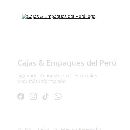
Cajas & Empaques del Perú
Síguenos en nuestras redes sociales 
para más información
©2025     Todos Los Derechos Reservados